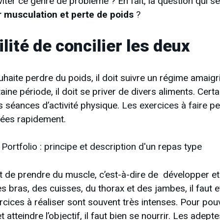
éviter ce genre de problème ? En fait, la question qui se
r musculation et perte de poids
?
lité de concilier les deux
haite perdre du poids, il doit suivre un régime amaigri
ine période, il doit se priver de divers aliments. Ce
s séances d’activité physique.
Les exercices à faire
pe
lées rapidement.
Portfolio : principe et description d'un repas type
st de prendre du muscle, c’est-à-dire de développer et
 bras, des cuisses, du thorax et des jambes, il faut e
cices à réaliser sont souvent très intenses. Pour pouv
 atteindre l’objectif, il faut bien se nourrir. Les adept