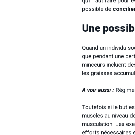
qu’il faut faire pour 
possible de
concilie
Une possibi
Quand un individu sou
que pendant une certa
minceurs incluent de
les graisses accumu
A voir aussi :
Régime 
Toutefois si le but e
muscles au niveau des
musculation. Les exer
efforts nécessaires et