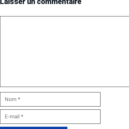
Laisser un commentaire
Commentaire
Nom
E-
mail