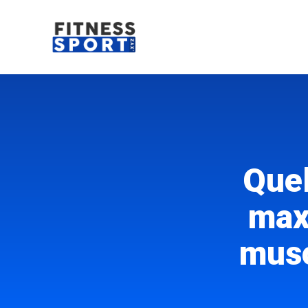
Aller
au
contenu
Quel
max
musc