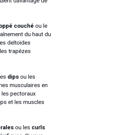
ulent davantage de
loppé couché
ou le
raînement du haut du
les deltoïdes
 les trapèzes
les
dips
ou les
aînes musculaires en
, les pectoraux
ceps et les muscles
érales
ou les
curls