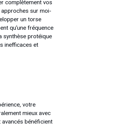
er complètement vos
s approches sur moi-
velopper un torse
rent qu’une fréquence
la synthèse protéique
 inefficaces et
périence, votre
éralement mieux avec
t avancés bénéficient