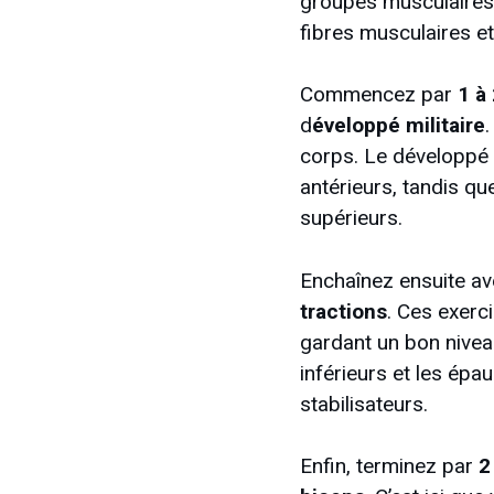
groupes musculaires
fibres musculaires e
Commencez par
1 à
d
éveloppé militaire
corps. Le développé c
antérieurs, tandis qu
supérieurs.
Enchaînez ensuite a
tractions
. Ces exerc
gardant un bon niveau
inférieurs et les épa
stabilisateurs.
Enfin, terminez par
2