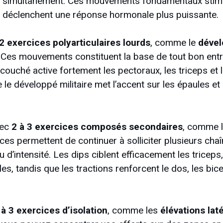
 simultanément. Ces mouvements fondamentaux stim
t déclenchent une réponse hormonale plus puissante.
 2 exercices polyarticulaires lourds
, comme le
déve
. Ces mouvements constituent la base de tout bon ent
ouché active fortement les pectoraux, les triceps et 
e le développé militaire met l’accent sur les épaules et
vec
2 à 3 exercices composés secondaires
, comme 
ices permettent de continuer à solliciter plusieurs ch
 d’intensité. Les dips ciblent efficacement les triceps
ules, tandis que les tractions renforcent le dos, les bi
 à 3 exercices d’isolation
, comme les
élévations lat