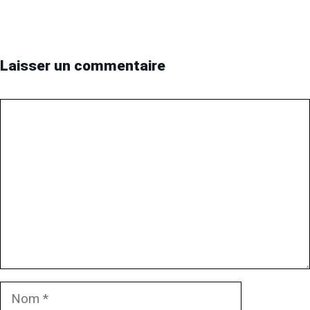
Laisser un commentaire
Commentaire
Nom