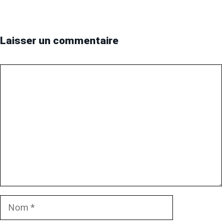
Laisser un commentaire
Commentaire
Nom