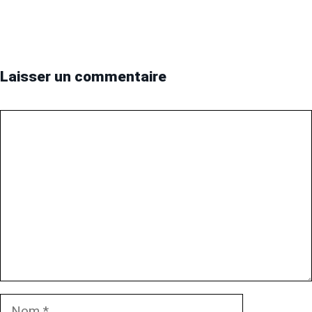
Laisser un commentaire
Commentaire
Nom