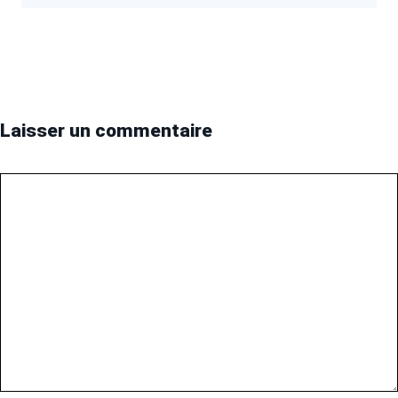
Laisser un commentaire
Commentaire