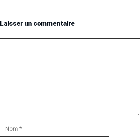
Laisser un commentaire
Commentaire
Nom