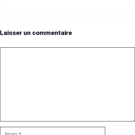
Laisser un commentaire
Commentaire
Nom